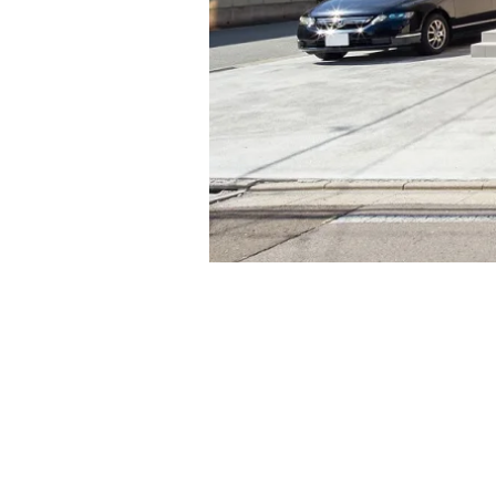
WhiteBoxの家
「まったく白紙の状